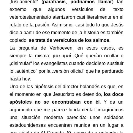
„fusilamiento“ (
paráfrasis, podríamos llamar
) tan
extremo que algunos versículos del texto
veterotestamentario aterrizaron casi literalmente en el
relato de la pasión. Asimismo, casi todo lo que Jesús
dice a partir de ese momento de la historia es también
copiado:
se trata de versículos de los salmos
.
La pregunta de Verhoeven, en estos casos, es
siempre la misma:
por qué
. Qué querían ocultar o
„disimular“ los evangelistas cuando decidiero sustituir
lo „auténtico“ por la „versión oficial“ que ha perdurado
hasta hoy.
Una de las hipótesis del director holandés es que, en
el momento en que Jesucristo es detenido,
los doce
apóstoles no se encontraban con él.
Y da un
argumento que me parece fundamental: imaginemos
una situación moderna parecida: unos soldados
estadounidenses encuentran reunida en un lugar a
una célula de Al Quaeda. Si, como da a entender la