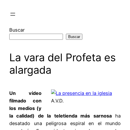
Saltar
al
contenido
Buscar
Buscar
La vara del Profeta es
alargada
Un vídeo
filmado con
A.V.D.
los medios (y
la calidad) de la teletienda más sarnosa
ha
desatado una peligrosa espiral en el mundo