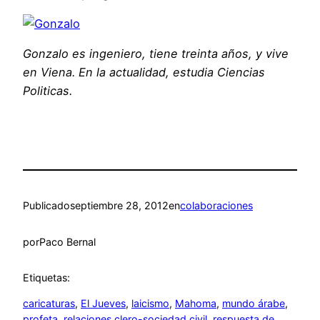
Gonzalo es ingeniero, tiene treinta años, y vive
en Viena. En la actualidad, estudia Ciencias
Politicas.
Publicado
septiembre 28, 2012
en
colaboraciones
por
Paco Bernal
Etiquetas:
caricaturas
, 
El Jueves
, 
laicismo
, 
Mahoma
, 
mundo árabe
, 
profeta
, 
relaciones clero-sociedad civil
, 
respuesta de